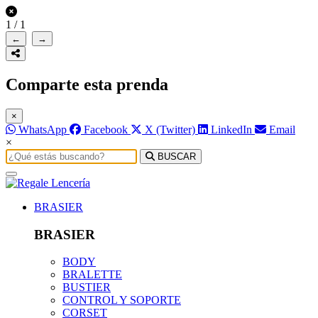
1
/
1
←
→
Comparte esta prenda
×
WhatsApp
Facebook
X (Twitter)
LinkedIn
Email
×
BUSCAR
BRASIER
BRASIER
BODY
BRALETTE
BUSTIER
CONTROL Y SOPORTE
CORSET