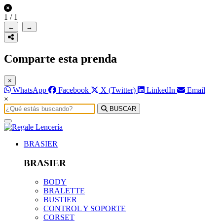
1
/
1
←
→
Comparte esta prenda
×
WhatsApp
Facebook
X (Twitter)
LinkedIn
Email
×
BUSCAR
BRASIER
BRASIER
BODY
BRALETTE
BUSTIER
CONTROL Y SOPORTE
CORSET