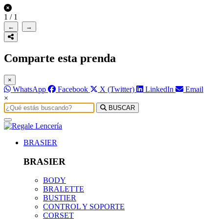
1
/
1
←
→
Comparte esta prenda
×
WhatsApp
Facebook
X (Twitter)
LinkedIn
Email
×
BUSCAR
BRASIER
BRASIER
BODY
BRALETTE
BUSTIER
CONTROL Y SOPORTE
CORSET