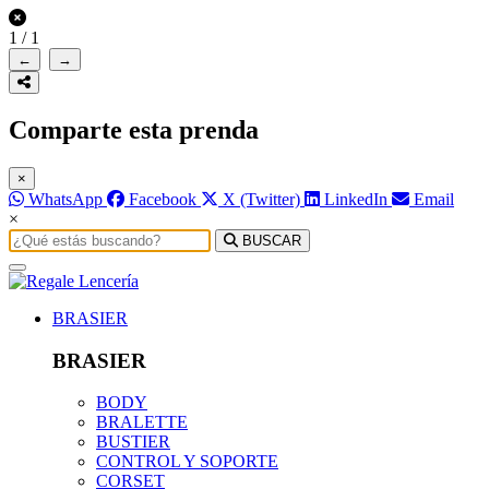
1
/
1
←
→
Comparte esta prenda
×
WhatsApp
Facebook
X (Twitter)
LinkedIn
Email
×
BUSCAR
BRASIER
BRASIER
BODY
BRALETTE
BUSTIER
CONTROL Y SOPORTE
CORSET